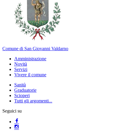
Comune di San Giovanni Valdarno
Amministrazione
Novità
Servizi
Vivere il comune
Sanità
Graduatorie
Scioperi
Tutti gli argomenti...
Seguici su