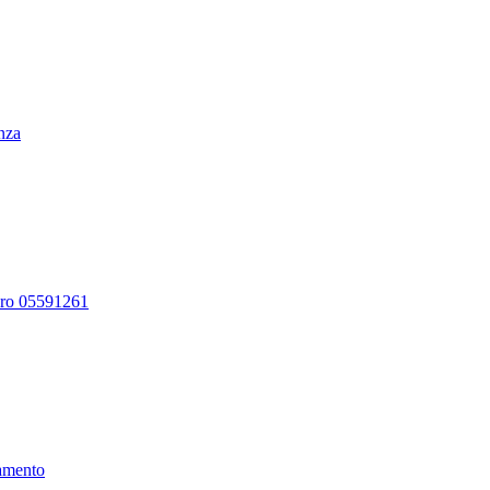
enza
ero 05591261
amento