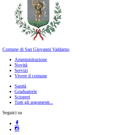
Comune di San Giovanni Valdarno
Amministrazione
Novità
Servizi
Vivere il comune
Sanità
Graduatorie
Scioperi
Tutti gli argomenti...
Seguici su