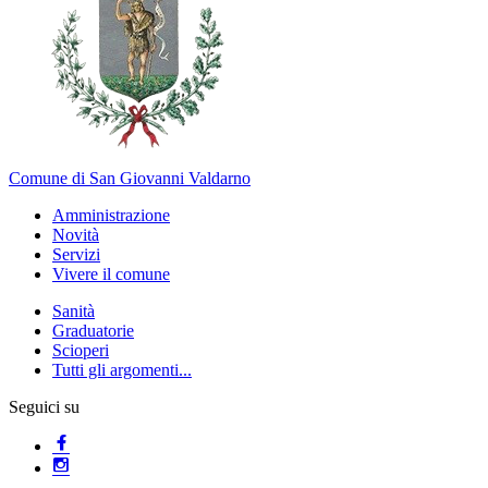
Comune di San Giovanni Valdarno
Amministrazione
Novità
Servizi
Vivere il comune
Sanità
Graduatorie
Scioperi
Tutti gli argomenti...
Seguici su